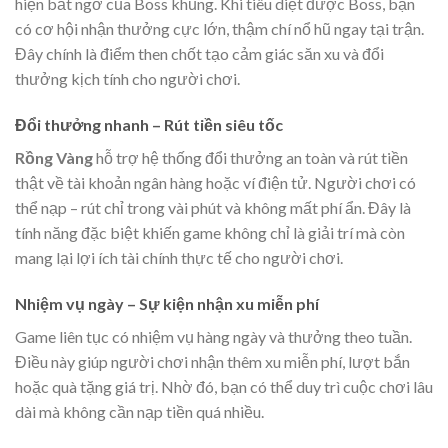
hiện bất ngờ của Boss khủng. Khi tiêu diệt được Boss, bạn
có cơ hội nhận thưởng cực lớn, thậm chí nổ hũ ngay tại trận.
Đây chính là điểm then chốt tạo cảm giác săn xu và đổi
thưởng kịch tính cho người chơi.
Đổi thưởng nhanh – Rút tiền siêu tốc
Rồng Vàng
hỗ trợ hệ thống đổi thưởng an toàn và rút tiền
thật về tài khoản ngân hàng hoặc ví điện tử. Người chơi có
thể nạp – rút chỉ trong vài phút và không mất phí ẩn. Đây là
tính năng đặc biệt khiến game không chỉ là giải trí mà còn
mang lại lợi ích tài chính thực tế cho người chơi.
Nhiệm vụ ngày – Sự kiện nhận xu miễn phí
Game liên tục có nhiệm vụ hàng ngày và thưởng theo tuần.
Điều này giúp người chơi nhận thêm xu miễn phí, lượt bắn
hoặc quà tặng giá trị. Nhờ đó, bạn có thể duy trì cuộc chơi lâu
dài mà không cần nạp tiền quá nhiều.