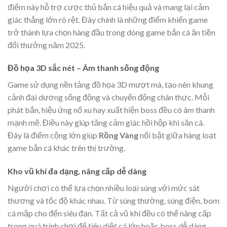
điểm này hỗ trợ cược thủ bắn cá hiệu quả và mang lại cảm
giác thắng lớn rõ rệt. Đây chính là những điểm khiến game
trở thành lựa chọn hàng đầu trong dòng game bắn cá ăn tiền
đổi thưởng năm 2025.
Đồ họa 3D sắc nét – Âm thanh sống động
Game sử dụng nền tảng đồ họa 3D mượt mà, tạo nên khung
cảnh đại dương sống động và chuyển động chân thực. Mỗi
phát bắn, hiệu ứng nổ xu hay xuất hiện boss đều có âm thanh
mạnh mẽ. Điều này giúp tăng cảm giác hồi hộp khi săn cá.
Đây là điểm cộng lớn giúp
Rồng Vàng
nổi bật giữa hàng loạt
game bắn cá khác trên thị trường.
Kho vũ khí đa dạng, nâng cấp dễ dàng
Người chơi có thể lựa chọn nhiều loại súng với mức sát
thương và tốc độ khác nhau. Từ súng thường, súng điện, bom
cá mập cho đến siêu đạn. Tất cả vũ khí đều có thể nâng cấp
trong quá trình chơi để tiêu diệt cá lớn hoặc boss dễ dàng