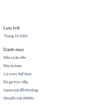
Lưu trữ
Tháng 10 2025
Danh mục
Bắn cá ăn tiền
Blockchain
Cá cược thể thao
Đá gà trực tiếp
Game bài đổi thưởng
Khuyến mãi 68Win