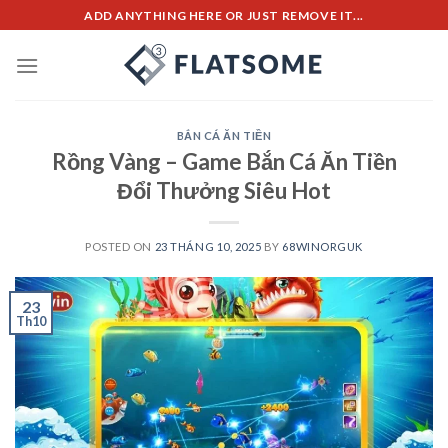
Skip
ADD ANYTHING HERE OR JUST REMOVE IT...
to
content
BẮN CÁ ĂN TIỀN
Rồng Vàng – Game Bắn Cá Ăn Tiền
Đổi Thưởng Siêu Hot
POSTED ON
23 THÁNG 10, 2025
BY
68WINORGUK
23
Th10