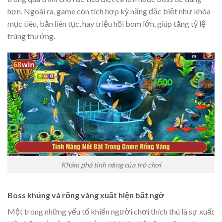
hơn. Ngoài ra, game còn tích hợp kỹ năng đặc biệt như khóa
mục tiêu, bắn liên tục, hay triệu hồi bom lớn, giúp tăng tỷ lệ
trúng thưởng.
Khám phá tính năng của trò chơi
Boss khủng và rồng vàng xuất hiện bất ngờ
Một trong những yếu tố khiến người chơi thích thú là sự xuất