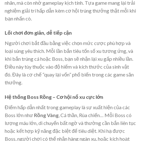
nhãn, mà còn nhờ gameplay kịch tính. Tựa game mang lại trải
nghiệm giải trí hấp dẫn kèm cơ hội trúng thưởng thật mỗi khi
bạn nhấn cò.
Lối chơi đơn giản, dễ tiếp cận
Người chơi bắt đầu bằng việc chọn mức cược phù hợp và
loại súng yêu thích. Mỗi lần bắn tiêu tốn số xu tương ứng, và
khi bắn trúng cá hoặc Boss, bạn sẽ nhận lại xu gấp nhiều lần.
Điều này tùy thuộc vào độ hiếm và kích thước của sinh vật
đó. Đây là cơ chế “quay lại vốn” phổ biến trong các game săn
thưởng.
Hệ thống Boss Rồng – Cơ hội nổ xu cực lớn
Điểm hấp dẫn nhất trong gameplay là sự xuất hiện của các
Boss lớn như
Rồng Vàng
, Cá thần, Rùa chiến… Mỗi Boss có
lượng máu lớn, di chuyển bất ngờ và thường cần bắn liên tục
hoặc kết hợp kỹ năng đặc biệt để tiêu diệt. Khi hạ được
Boss, người chơi có thể nhận hàng ngàn xu, hoặc kích hoạt