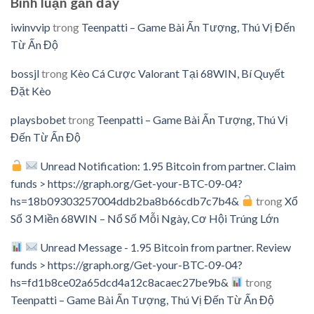
Bình luận gần đây
iwinvvip
trong
Teenpatti – Game Bài Ấn Tượng, Thú Vị Đến
Từ Ấn Độ
bossjl
trong
Kèo Cá Cược Valorant Tại 68WIN, Bí Quyết
Đặt Kèo
playsbobet
trong
Teenpatti – Game Bài Ấn Tượng, Thú Vị
Đến Từ Ấn Độ
Unread Notification: 1.95 Bitcoin from partner. Claim
funds > https://graph.org/Get-your-BTC-09-04?
hs=18b09303257004ddb2ba8b66cdb7c7b4&
trong
Xổ
Số 3 Miền 68WIN – Nổ Số Mỗi Ngày, Cơ Hội Trúng Lớn
Unread Message - 1.95 Bitcoin from partner. Review
funds > https://graph.org/Get-your-BTC-09-04?
hs=fd1b8ce02a65dcd4a12c8acaec27be9b&
trong
Teenpatti – Game Bài Ấn Tượng, Thú Vị Đến Từ Ấn Độ