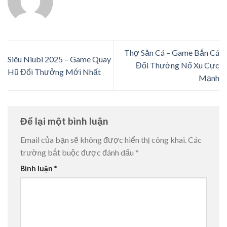
Thợ Săn Cá – Game Bắn Cá
Siêu Niubi 2025 – Game Quay
Đổi Thưởng Nổ Xu Cực
Hũ Đổi Thưởng Mới Nhất
Mạnh
Để lại một bình luận
Email của bạn sẽ không được hiển thị công khai.
Các
trường bắt buộc được đánh dấu
*
Bình luận
*