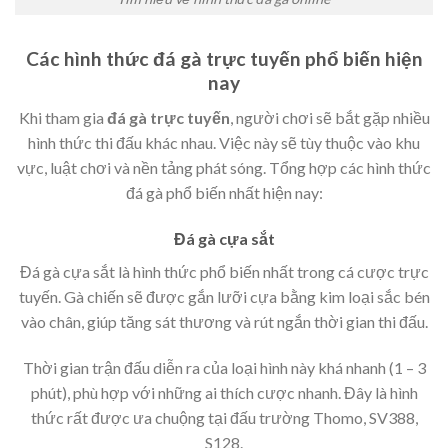
Các hình thức đá gà trực tuyến phổ biến hiện
nay
Khi tham gia
đá gà trực tuyến
, người chơi sẽ bắt gặp nhiều
hình thức thi đấu khác nhau. Việc này sẽ tùy thuộc vào khu
vực, luật chơi và nền tảng phát sóng. Tổng hợp các hình thức
đá gà phổ biến nhất hiện nay:
Đá gà cựa sắt
Đá gà cựa sắt là hình thức phổ biến nhất trong cá cược trực
tuyến. Gà chiến sẽ được gắn lưỡi cựa bằng kim loại sắc bén
vào chân, giúp tăng sát thương và rút ngắn thời gian thi đấu.
Thời gian trận đấu diễn ra của loại hình này khá nhanh (1 – 3
phút), phù hợp với những ai thích cược nhanh. Đây là hình
thức rất được ưa chuộng tại đấu trường Thomo, SV388,
S128.