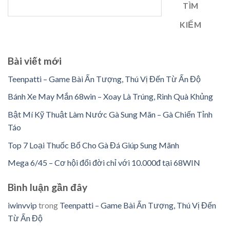
TÌM
KIẾM
Bài viết mới
Teenpatti – Game Bài Ấn Tượng, Thú Vị Đến Từ Ấn Độ
Bánh Xe May Mắn 68win – Xoay Là Trúng, Rinh Quà Khủng
Bật Mí Kỹ Thuật Làm Nước Gà Sung Mãn – Gà Chiến Tỉnh
Táo
Top 7 Loại Thuốc Bổ Cho Gà Đá Giúp Sung Mãnh
Mega 6/45 – Cơ hội đổi đời chỉ với 10.000đ tại 68WIN
Bình luận gần đây
iwinvvip
trong
Teenpatti – Game Bài Ấn Tượng, Thú Vị Đến
Từ Ấn Độ