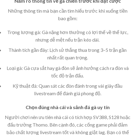
Nắm rõ thông tin về gà chiến trước khi đặt cược
Những thông tin mà bạn cần tìm hiểu trước khi xuống tiền
bao gồm:
Trọng lượng gà: Gà nặng hơn thường có lợi thế về thể lực,
nhưng dễ mệt nếu trận kéo dài.
Thành tích gần đây: Lịch sử thắng thua trong 3–5 trận gần
nhất rất quan trọng.
Loại gà: Gà cựa sắt hay gà đòn sẽ ảnh hưởng cách ra đòn và
tốc độ trận đấu.
Kỹ thuật đá: Quan sát các đòn đánh trong vài giây đầu
livestream để đánh giá phong độ.
Chọn đúng nhà cái và sảnh đá gà uy tín
Người chơi nên ưu tiên nhà cái có tích hợp SV388, S128 hoặc
đấu trường Thomo. Bên cạnh đó, các cổng game phải đảm
bảo chất lượng livestream tốt và không giật lag. Bạn có thể