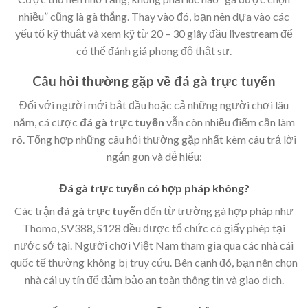
nhiều” cũng là gà thắng. Thay vào đó, bạn nên dựa vào các
yếu tố kỹ thuật và xem kỹ từ 20 – 30 giây đầu livestream để
có thể đánh giá phong độ thật sự.
Câu hỏi thường gặp về đá gà trực tuyến
Đối với người mới bắt đầu hoặc cả những người chơi lâu
năm, cá cược
đá gà trực tuyến
vẫn còn nhiều điểm cần làm
rõ. Tổng hợp những câu hỏi thường gặp nhất kèm câu trả lời
ngắn gọn và dễ hiểu:
Đá gà trực tuyến có hợp pháp không?
Các trận
đá gà trực tuyến
đến từ trường gà hợp pháp như
Thomo, SV388, S128 đều được tổ chức có giấy phép tại
nước sở tại. Người chơi Việt Nam tham gia qua các nhà cái
quốc tế thường không bị truy cứu. Bên cạnh đó, bạn nên chọn
nhà cái uy tín để đảm bảo an toàn thông tin và giao dịch.