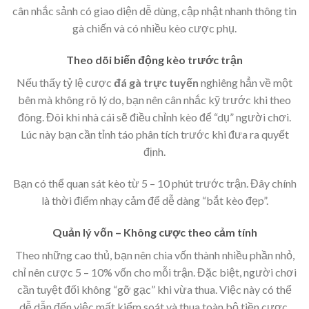
cân nhắc sảnh có giao diện dễ dùng, cập nhật nhanh thông tin
gà chiến và có nhiều kèo cược phụ.
Theo dõi biến động kèo trước trận
Nếu thấy tỷ lệ cược
đá gà trực tuyến
nghiêng hẳn về một
bên mà không rõ lý do, bạn nên cân nhắc kỹ trước khi theo
đông. Đôi khi nhà cái sẽ điều chỉnh kèo để “dụ” người chơi.
Lúc này bạn cần tỉnh táo phân tích trước khi đưa ra quyết
định.
Bạn có thể quan sát kèo từ 5 – 10 phút trước trận. Đây chính
là thời điểm nhạy cảm để dễ dàng “bắt kèo đẹp”.
Quản lý vốn – Không cược theo cảm tính
Theo những cao thủ, bạn nên chia vốn thành nhiều phần nhỏ,
chỉ nên cược 5 – 10% vốn cho mỗi trận. Đặc biệt, người chơi
cần tuyệt đối không “gỡ gạc” khi vừa thua. Việc này có thể
dễ dẫn đến việc mất kiểm soát và thua toàn bộ tiền cược.