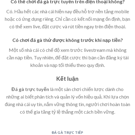
Có thể chơi đá gà trực tuyến trên điện thoại không?
Có. Hầu hết các nhà cái hiện nay đều hỗ trợ nền tảng mobile
hoặc có ứng dụng riêng. Chỉ cần có kết nối mạng ổn định, bạn
có thể xem live, đặt cược và rút tiền ngay trên điện thoại.
Có chơi đá gà thử được không trước khi nạp tiền?
Một số nhà cái có chế độ xem trước livestream mà không
cần nạp tiền. Tuy nhiên, để đặt cược thì bạn cần đăng ký tài
khoản và nạp tối thiểu theo quy định.
Kết luận
Đá gà trực tuyến
là một sân chơi chiến lược dành cho
những ai biết phân tích và quản lý vốn hiệu quả. Khi lựa chọn
đúng nhà cái uy tín, nắm vững thông tin, người chơi hoàn toàn
có thể gia tăng tỷ lệ thắng một cách bền vững.
ĐÁ GÀ TRỰC TIẾP