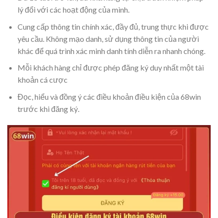
lý đổi với các hoạt động của mình.
Cung cấp thông tin chính xác, đầy đủ, trung thực khi được
yêu cầu. Không mạo danh, sử dụng thông tin của người
khác để quá trình xác minh danh tính diễn ra nhanh chóng.
Mỗi khách hàng chỉ được phép đăng ký duy nhất một tài
khoản cá cược
Đọc, hiểu và đồng ý các điều khoản điều kiện của 68win
trước khi đăng ký.