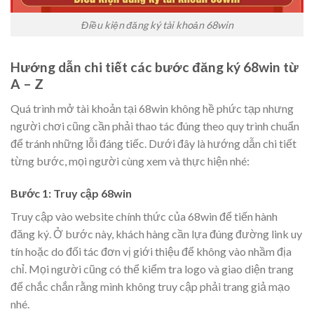
Điều kiện đăng ký tài khoản 68win
Hướng dẫn chi tiết các bước đăng ký 68win từ
A – Z
Quá trình mở tài khoản tại 68win không hề phức tạp nhưng
người chơi cũng cần phải thao tác đúng theo quy trình chuẩn
để tránh những lỗi đáng tiếc. Dưới đây là hướng dẫn chi tiết
từng bước, mọi người cùng xem và thực hiện nhé:
Bước 1: Truy cập 68win
Truy cập vào website chính thức của 68win để tiến hành
đăng ký. Ở bước này, khách hàng cần lựa đúng đường link uy
tín hoặc do đối tác đơn vị giới thiệu để không vào nhầm địa
chỉ. Mọi người cũng có thể kiểm tra logo và giao diện trang
để chắc chắn rằng mình không truy cập phải trang giả mạo
nhé.