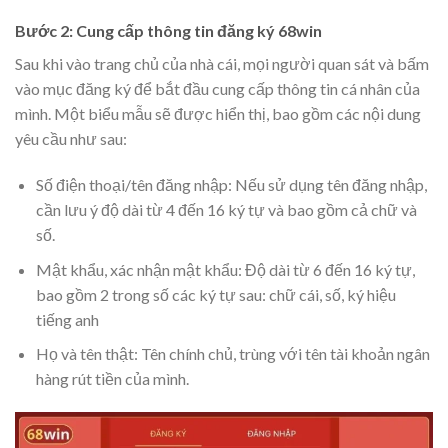
Bước 2: Cung cấp thông tin đăng ký 68win
Sau khi vào trang chủ của nhà cái, mọi người quan sát và bấm
vào mục đăng ký để bắt đầu cung cấp thông tin cá nhân của
mình. Một biểu mẫu sẽ được hiển thị, bao gồm các nội dung
yêu cầu như sau:
Số điện thoại/tên đăng nhập: Nếu sử dụng tên đăng nhập,
cần lưu ý độ dài từ 4 đến 16 ký tự và bao gồm cả chữ và
số.
Mật khẩu, xác nhận mật khẩu: Độ dài từ 6 đến 16 ký tự,
bao gồm 2 trong số các ký tự sau: chữ cái, số, ký hiệu
tiếng anh
Họ và tên thật: Tên chính chủ, trùng với tên tài khoản ngân
hàng rút tiền của mình.