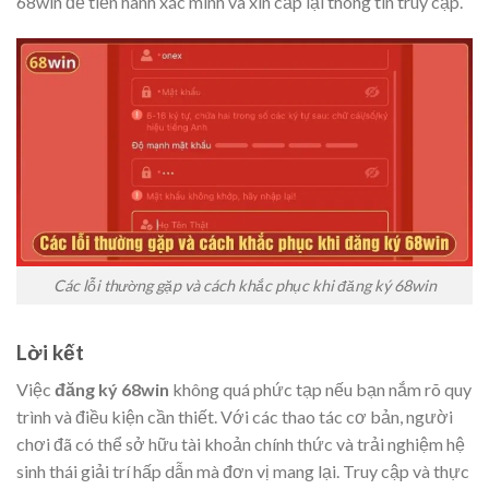
68win để tiến hành xác minh và xin cấp lại thông tin truy cập.
Các lỗi thường gặp và cách khắc phục khi đăng ký 68win
Lời kết
Việc
đăng ký 68win
không quá phức tạp nếu bạn nắm rõ quy
trình và điều kiện cần thiết. Với các thao tác cơ bản, người
chơi đã có thể sở hữu tài khoản chính thức và trải nghiệm hệ
sinh thái giải trí hấp dẫn mà đơn vị mang lại. Truy cập và thực