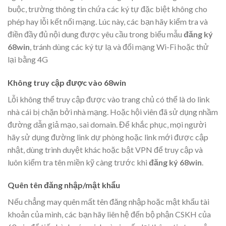
buộc, trường thông tin chứa các ký tự đặc biệt không cho
phép hay lỗi kết nối mạng. Lúc này, các bạn hãy kiểm tra và
điền đầy đủ nội dung được yêu cầu trong biểu mẫu
đăng ký
68win
, tránh dùng các ký tự lạ và đổi mạng Wi-Fi hoặc thử
lại bằng 4G
Không truy cập được vào 68win
Lỗi không thể truy cập được vào trang chủ có thể là do link
nhà cái bị chặn bởi nhà mạng. Hoặc hội viên đã sử dụng nhầm
đường dẫn giả mạo, sai domain. Để khắc phục, mọi người
hãy sử dụng đường link dự phòng hoặc link mới được cập
nhật, dùng trình duyệt khác hoặc bật VPN để truy cập và
luôn kiểm tra tên miền kỹ càng trước khi
đăng ký 68win
.
Quên tên đăng nhập/mật khẩu
Nếu chẳng may quên mất tên đăng nhập hoặc mật khẩu tài
khoản của mình, các bạn hãy liên hệ đến bộ phận CSKH của