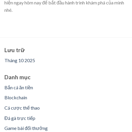
hiện ngay hôm nay để bắt đầu hành trình khám phá của mình
nhé.
Lưu trữ
Tháng 10 2025
Danh mục
Bắn cá ăn tiền
Blockchain
Cá cược thể thao
Đá gà trực tiếp
Game bài đổi thưởng